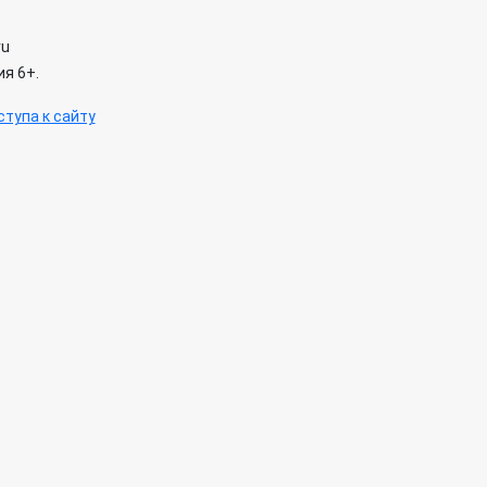
ru
я 6+.
тупа к сайту