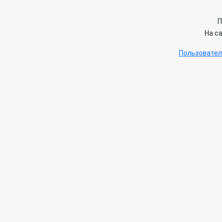
П
На с
Пользовател