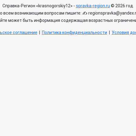
Справка-Регион «krasnogorskiy12» -
spravka-region.ru
© 2026 год.
о всем возникающим вопросам пишите: ✍ regionspravka@yandex.
айте может быть информация содержащая возрастных ограничени
ьское соглашение
|
Политика конфиденциальности
|
Условия дос