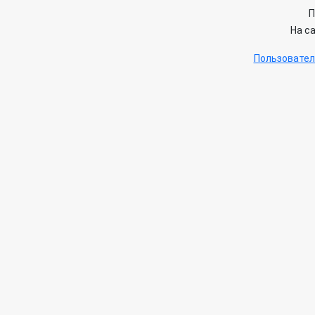
П
На с
Пользовател