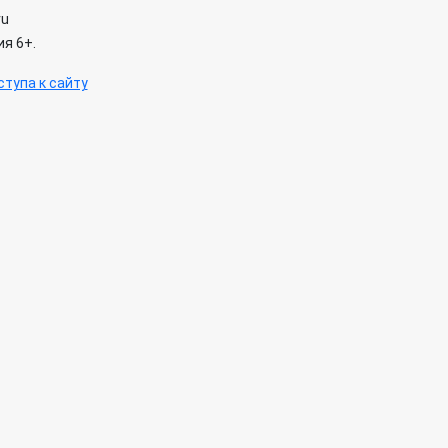
ru
я 6+.
тупа к сайту