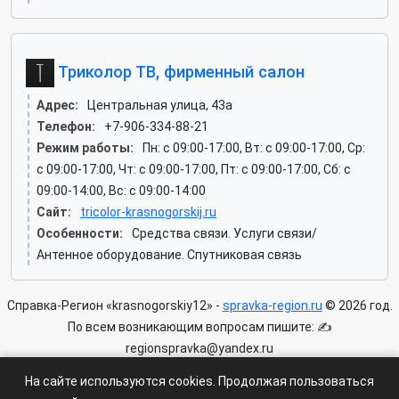
Триколор ТВ, фирменный салон
Адрес:
Центральная улица, 43а
Телефон:
+7-906-334-88-21
Режим работы:
Пн: c 09:00-17:00, Вт: c 09:00-17:00, Ср:
c 09:00-17:00, Чт: c 09:00-17:00, Пт: c 09:00-17:00, Сб: c
09:00-14:00, Вс: c 09:00-14:00
Сайт:
tricolor-krasnogorskij.ru
Особенности:
Средства связи. Услуги связи/
Антенное оборудование. Спутниковая связь
Справка-Регион «krasnogorskiy12» -
spravka-region.ru
© 2026 год.
По всем возникающим вопросам пишите: ✍
regionspravka@yandex.ru
На сайте может быть информация содержащая возрастных
На сайте используются cookies. Продолжая пользоваться
ограничения 6+.