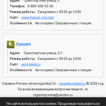
Адрес:
Транспортная улица, 5
Телефон:
8-800-500-53-30
Режим работы:
Ежедневно с 00:00 до 24:00
Сайт:
www.tranzit-city.com
Особенности:
Автосервис/Заправочные станции
Лукойл
Адрес:
Транспортная улица, 5/1
Режим работы:
Ежедневно с 00:00 до 24:00
Сайт:
auto.lukoil.ru
Особенности:
Автосервис/Заправочные станции
Справка-Регион «krasnogorskiy12» -
spravka-region.ru
© 2026 год.
По всем возникающим вопросам пишите: ✍
regionspravka@yandex.ru
На сайте может быть информация содержащая возрастных
На сайте используются cookies. Продолжая пользоваться